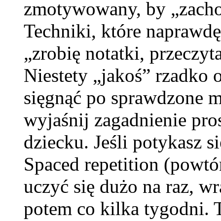
zmotywowany, by „zachow
Techniki, które naprawdę
„zrobię notatki, przeczyt
Niestety „jakoś” rzadko 
sięgnąć po sprawdzone 
wyjaśnij zagadnienie pros
dziecku. Jeśli potykasz s
Spaced repetition (powtó
uczyć się dużo na raz, wr
potem co kilka tygodni. T